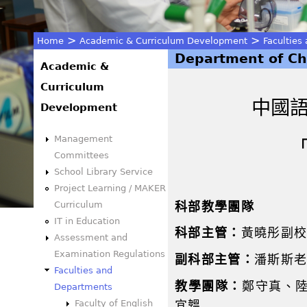
>
>
Home
Academic & Curriculum Development
Faculties
Department of Ch
You
Academic &
Curriculum
are
中國
Development
here
Management
Committees
School Library Service
Project Learning / MAKER
Curriculum
科部教學團隊
IT in Education
科部主管：
黃曉彤副
Assessment and
Examination Regulations
副科部主管：
潘斯斯
Faculties and
教學團隊：
鄭守真、
Departments
Faculty of English
宜韞